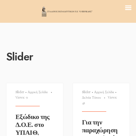
Slider
Slider
•
Αρχική Σελίδα
•
Slider
•
Αρχική Σελίδα
•
Views: 9
Δελτία Τύπου
•
Views:
41
Εξώδικο της
Για την
Δ.Ο.Ε. στο
παραχώρηση
ΥΠΑΙΘ,