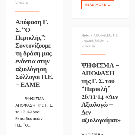
Views: 17
READ MORE
→
Απόφαση Γ.
Σ. “Ο
Περικλής”:
Slider
•
ΑΠΟΦΑΣΕΙΣ Γ.Σ.
•
Αρχική Σελίδα
•
Συντονίζουμε
Views: 19
τη δράση μας
ενάντια στην
ΨΗΦΙΣΜΑ –
αξιολόγηση
ΑΠΟΦΑΣΗ
Σύλλογοι Π.Ε.
της Γ. Σ. του
– ΕΛΜΕ
“Περικλή”
26/11/14 «Δεν
ΨΗΦΙΣΜΑ –
Αξιολογώ –
ΑΠΟΦΑΣΗ της Γ. Σ.
Δεν
του Συλλόγου
αξιολογούμαι»
Εκπαιδευτικών
Π.Ε. ΄΄Ο
...
ΨΗΦΙΣΜΑ –