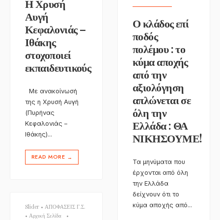
Η Χρυσή
Αυγή
Ο κλάδος επί
Κεφαλονιάς –
ποδός
Ιθάκης
πολέμου : το
στοχοποιεί
κύμα αποχής
εκπαιδευτικούς
από την
αξιολόγηση
Με ανακοίνωσή
απλώνεται σε
της η Χρυσή Αυγή
όλη την
(Πυρήνας
Ελλάδα : ΘΑ
Κεφαλονιάς –
Ιθάκης)
...
ΝΙΚΗΣΟΥΜΕ!
READ MORE
→
Τα μηνύματα που
έρχονται από όλη
την Ελλάδα
δείχνουν ότι το
κύμα αποχής από
...
Slider
•
ΑΠΟΦΑΣΕΙΣ Γ.Σ.
•
Αρχική Σελίδα
•