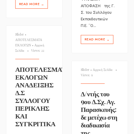
READ MORE
→
ΑΠΟΦΑΣΗ της Γ.
Σ. του Συλλόγου
Εκπαιδευτικών
Π.Ε. ΄΄Ο
...
Slider
•
READ MORE
ΑΠΟΤΕΛΕΣΜΑΤΑ
→
ΕΚΛΟΓΩΝ
•
Αρχική
Σελίδα
•
Views: 22
ΑΠΟΤΕΛΕΣΜΑΤΑ
Slider
•
Αρχική Σελίδα
•
ΕΚΛΟΓΩΝ
Views: 9
ΑΝΑΔΕΙΞΗΣ
Δ.Σ
Δ/ντής του
ΣΥΛΛΟΓΟΥ
9ου Δ.Σχ. Αγ.
ΠΕΡΙΚΛΗΣ
Παρασκευής:
ΚΑΙ
δε μετέχω στη
ΣΥΓΚΡΙΤΙΚΑ
διαδικασία
της