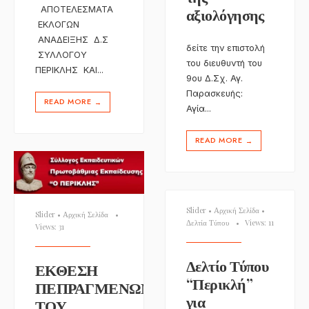
ΑΠΟΤΕΛΕΣΜΑΤΑ
αξιολόγησης
ΕΚΛΟΓΩΝ
ΑΝΑΔΕΙΞΗΣ Δ.Σ
δείτε την επιστολή
ΣΥΛΛΟΓΟΥ
του διευθυντή του
ΠΕΡΙΚΛΗΣ ΚΑΙ
...
9ου Δ.Σχ. Αγ.
Παρασκευής:
READ MORE
→
Αγία
...
READ MORE
→
Slider
•
Αρχική Σελίδα
•
Slider
•
Αρχική Σελίδα
•
Δελτία Τύπου
•
Views: 11
Views: 31
Δελτίο Τύπου
ΕΚΘΕΣΗ
“Περικλή”
ΠΕΠΡΑΓΜΕΝΩΝ
για
ΤΟΥ