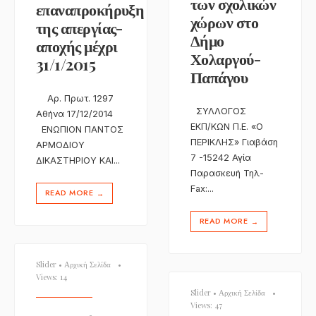
των σχολικών
επαναπροκήρυξη
χώρων στο
της απεργίας-
Δήμο
αποχής μέχρι
Χολαργού-
31/1/2015
Παπάγου
Αρ. Πρωτ. 1297
ΣΥΛΛΟΓΟΣ
Αθήνα 17/12/2014
ΕΚΠ/KΩΝ Π.Ε. «Ο
ΕΝΩΠΙΟΝ ΠΑΝΤΟΣ
ΠΕΡΙΚΛΗΣ» Γιαβάση
ΑΡΜΟΔΙΟΥ
7 -15242 Αγία
ΔΙΚΑΣΤΗΡΙΟΥ ΚΑΙ
...
Παρασκευή Τηλ-
Fax:
...
READ MORE
→
READ MORE
→
Slider
•
Αρχική Σελίδα
•
Views: 14
Slider
•
Αρχική Σελίδα
•
Views: 47