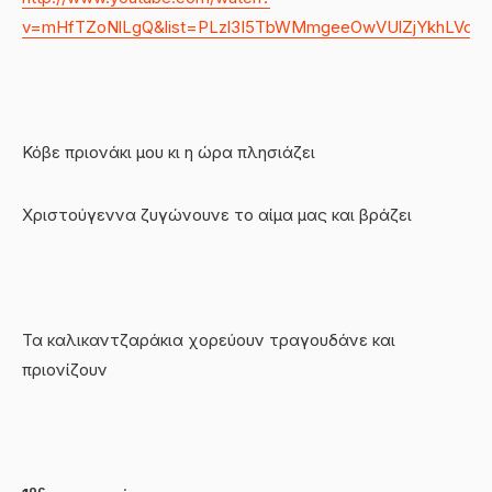
v=mHfTZoNlLgQ&list=PLzl3I5TbWMmgeeOwVUlZjYkhLVdpD
Κόβε πριονάκι μου κι η ώρα πλησιάζει
Χριστούγεννα ζυγώνουνε το αίμα μας και βράζει
Τα καλικαντζαράκια χορεύουν τραγουδάνε και
πριονίζουν
ος