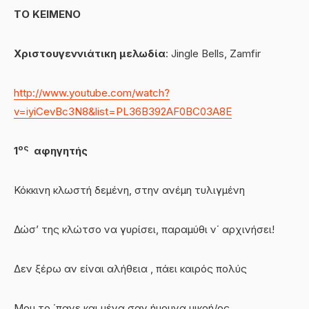
ΤΟ ΚΕΙΜΕΝΟ
Χριστουγεννιάτικη μελωδία
: Jingle Bells, Zamfir
http://www.youtube.com/watch?
v=iyiCevBc3N8&list=PL36B392AF0BC03A8E
ος
1
αφηγητής
Κόκκινη κλωστή δεμένη, στην ανέμη τυλιγμένη
Δώσ’ της κλώτσο να γυρίσει, παραμύθι ν΄ αρχινήσει!
Δεν ξέρω αν είναι αλήθεια , πάει καιρός πολύς
Μου το ΄πανε και μένα σαν ήμουνα μικρή/ος.