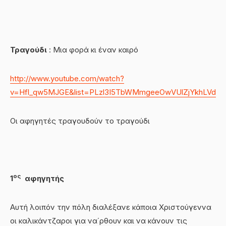
Τραγούδι
: Μια φορά κι έναν καιρό
http://www.youtube.com/watch?
v=Hfl_qw5MJGE&list=PLzl3I5TbWMmgeeOwVUlZjYkhLVdpD
Οι αφηγητές τραγουδούν το τραγούδι
ος
1
αφηγητής
Αυτή λοιπόν την πόλη διαλέξανε κάποια Χριστούγεννα
οι καλικάντζαροι για να΄ρθουν και να κάνουν τις