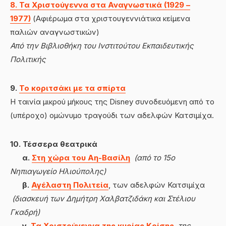
8. Τα Χριστούγεννα στα Αναγνωστικά (1929 –
1977)
(Αφιέρωμα στα χριστουγεννιάτικα κείμενα
παλιών αναγνωστικών)
Από
την Βιβλιοθήκη του Ινστιτούτου Εκπαιδευτικής
Πολιτικής
9.
Το κοριτσάκι με τα σπίρτα
Η ταινία μικρού μήκους της Disney συνοδευόμενη από το
(υπέροχο) ομώνυμο τραγούδι των αδελφών Κατσιμίχα.
10. Τέσσερα θεατρικά
α.
Στη χώρα του Αη-Βασίλη
(από το 15ο
Νηπιαγωγείο Ηλιούπολης)
β.
Αγέλαστη Πολιτεία
, των αδελφών Κατσιμίχα
(διασκευή των Δημήτρη Χαλβατζιδάκη και Στέλιου
Γκαδρή)
γ.
Τα Χριστούγεννα της κυρίας Κρίσης
,
της