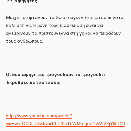
1
αφηγητής
Μέχρι που φτάνουν τα Χριστούγεννα και….τσουπ νάτοι
πάλι στη γη. Η μόνη τους διασκέδαση είναι να
ανεβαίνουν τα Χριστούγεννα στη γη και να πειράζουν
τους ανθρώπους.
Οι δύο αφηγητές τραγουδούν το τραγούδι :
Έκρυθμες καταστάσεις
http://www.youtube.com/watch?
v=HwsfGTDslUk&list=PLzl3I5TbWMmgeeOwVUlZjYkhLVdpD