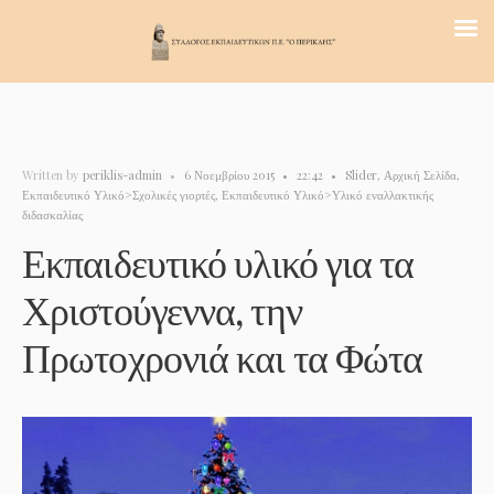
Written by
periklis-admin
•
6 Νοεμβρίου 2015
•
22:42
•
Slider
,
Αρχική Σελίδα
,
Εκπαιδευτικό Υλικό>Σχολικές γιορτές
,
Εκπαιδευτικό Υλικό>Υλικό εναλλακτικής
διδασκαλίας
Εκπαιδευτικό υλικό για τα
Χριστούγεννα, την
Πρωτοχρονιά και τα Φώτα