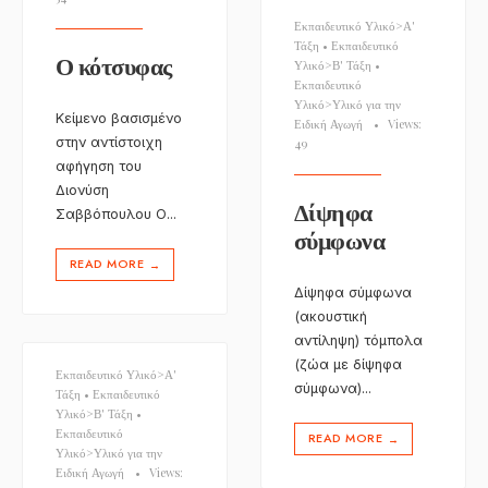
Εκπαιδευτικό Υλικό>Α'
Τάξη
•
Εκπαιδευτικό
Ο κότσυφας
Υλικό>Β' Τάξη
•
Εκπαιδευτικό
Υλικό>Υλικό για την
Κείμενο βασισμένο
Ειδική Αγωγή
•
Views:
στην αντίστοιχη
49
αφήγηση του
Διονύση
Δίψηφα
Σαββόπουλου Ο
...
σύμφωνα
READ MORE
→
Δίψηφα σύμφωνα
(ακουστική
αντίληψη) τόμπολα
(ζώα με δίψηφα
Εκπαιδευτικό Υλικό>Α'
σύμφωνα)
...
Τάξη
•
Εκπαιδευτικό
Υλικό>Β' Τάξη
•
Εκπαιδευτικό
READ MORE
→
Υλικό>Υλικό για την
Ειδική Αγωγή
•
Views: