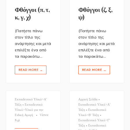
Φθόγγοι (π, τ,
Φθόγγοι (ζ, ξ,
κ, γ, χ)
ψ)
(Πατήστε πάνω
(Πατήστε πάνω
στον τίτλο της
στον τίτλο της
ανάρτησης και μετά
ανάρτησης και μετά
επιλέξτε ένα από
επιλέξτε ένα από
τα παρακάτω
...
τα παρακάτω
...
READ MORE
READ MORE
→
→
Εκπαιδευτικό Υλικό>Α'
Αρχική Σελίδα
•
Τάξη
•
Εκπαιδευτικό
Εκπαιδευτικό Υλικό>Α'
Υλικό>Υλικό για την
Τάξη
•
Εκπαιδευτικό
Ειδική Αγωγή
•
Views:
Υλικό>Β' Τάξη
•
841
Εκπαιδευτικό Υλικό>Γ'
Τάξη
•
Εκπαιδευτικό