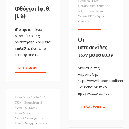
Υλικό>Δ' Τάξη
•
Εκπαιδευτικό Υλικό>Ε'
Φθόγγοι (φ, θ,
Τάξη
•
Εκπαιδευτικό
β, δ)
Υλικό>ΣΤ' Τάξη
•
Views: 74
(Πατήστε πάνω
στον τίτλο της
Οι
ανάρτησης και μετά
ιστοσελίδες
επιλέξτε ένα από
των μουσείων
τα παρακάτω
...
READ MORE
Μουσείο της
→
Ακρόπολης
http://www.theacropolismuse
Τα εκπαιδευτικά
προγράμματα του
...
Εκπαιδευτικό Υλικό>Α'
Τάξη
•
Εκπαιδευτικό
READ MORE
→
Υλικό>Β' Τάξη
•
Εκπαιδευτικό
Υλικό>Υλικό για την
Ειδική Αγωγή
•
Views:
54