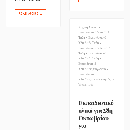
και τις πρώτες
...
READ MORE
→
Αρχική Σελίδα
•
Εκπαιδευτικό Υλικό>Α'
Τάξη
•
Εκπαιδευτικό
Υλικό>Β' Τάξη
•
Εκπαιδευτικό Υλικό>Γ'
Τάξη
•
Εκπαιδευτικό
Υλικό>Δ' Τάξη
•
Εκπαιδευτικό
Υλικό>Νηπιαγωγείο
•
Εκπαιδευτικό
Υλικό>Σχολικές γιορτές
•
Views: 1,617
Εκπαιδευτικό
υλικό για 28η
Οκτωβρίου
για