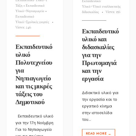
Εκπαιδευτικό
Τάξη
•
Εκπαιδευτικό
Υλικό>Υλικό εναλλακτικής
Υλικό>Νηπιαγωγείο
•
διδασκαλίας
•
Views: 156
Εκπαιδευτικό
Υλικό>Σχολικές γιορτές
•
Views: 246
Εκπαιδευτικό
υλικό και
Εκπαιδευτικό
διδασκαλίες
υλικό
για την
Πολυτεχνείου
Πρωτομαγιά
για
και την
Νηπιαγωγείο
εργασία
και τις μικρές
τάξεις του
Διδακτικό υλικό για
Δημοτικού
την εργασία και το
εργατικό κίνημα
στην ιστοσελίδα
Εκπαιδευτικό υλικό
του
...
για την 17η Νοέμβρη
Για το Νηπιαγωγείο
READ MORE
→