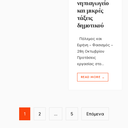
νηπιαγωγείο
και μικρές
τάξεις
δημοτικού
Πόλεμος και
Ειρήνη – Φασισμός –
28η Οκτωβρίου
Προτάσεις
εργασίας στο
...
READ MORE
→
Σελιδοποίηση
άρθρων
1
2
…
5
Επόμενα