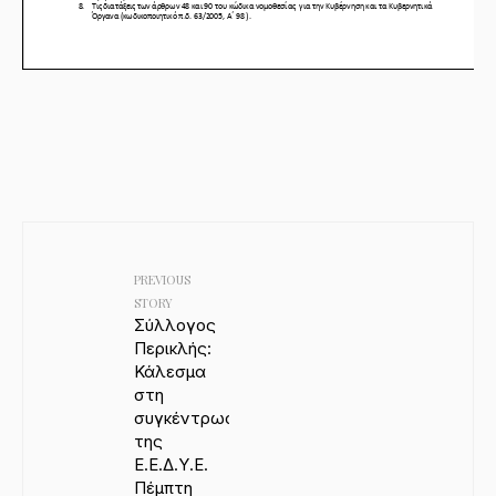
PREVIOUS
STORY
Σύλλογος
Περικλής:
Κάλεσμα
στη
συγκέντρωση
της
Ε.Ε.Δ.Υ.Ε.
Πέμπτη