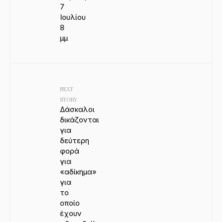
7
Ιουλίου
8
μμ
NEXT
STORY
Δάσκαλοι
δικάζονται
για
δεύτερη
φορά
για
«αδίκημα»
για
το
οποίο
έχουν