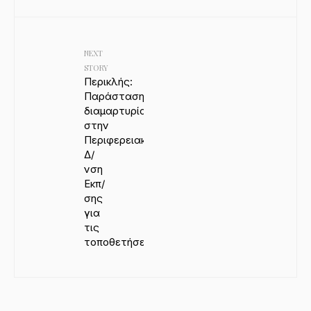
NEXT
STORY
Περικλής:
Παράσταση
διαμαρτυρίας
στην
Περιφερειακή
Δ/
νση
Εκπ/
σης
για
τις
τοποθετήσεις