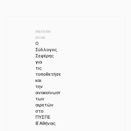
PREVIOUS
STORY
Ο
Σύλλογος
Σεφέρης
για
τις
τοποθετήσεις
και
την
ανακοίνωση
των
αιρετών
στο
ΠΥΣΠΕ
Β΄Αθήνας