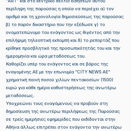
“ART” και στο κεντρικό δελτίο ειδήσεων αυτού
περίληψη της παρούσας η οποία να περιέχει α) τον
αριθμό και τη χρονολογία δημοσιεύσεως της παρούσας
β) το παρόν δικαστήριο που την εξέδωσε γ) το
ονοματεπώνυμο του ενάγοντος ως θιγέντος από την
επιλήψιμη τηλεοπτική εκπομπή και δ) το ρεπορτάζ που
κρίθηκε προσβλητικό της προσωπικότητάς του και την
ημερομηνία και ώρα μεταδόσεως του.
Καθορίζει υπέρ του ενάγοντος και σε βάρος της
εναγομένης ΑΕ με την επωνυμία “CITY NEWS ΑΕ”
χρηματική ποινή ποσού χιλίων πεντακοσίων (1500)
ευρώ για κάθε ημέρα καθυστερήσεως της ανωτέρω
μεταδόσεως.
Υποχρεώνει τους εναγόμενους να προβούν στη
δημοσίευση της ανωτέρω περιλήψεως της Παρούσας
σε τρείς ημερήσιες εφημερίδες που εκδίδονται στην
Αθήνα άλλως επιτρέπει στον ενάγοντα την ανωτέρω