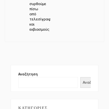
συρθούμε
πίσω
από
τελεσίγραφα
και
εκβιασμούς
Αναζήτηση
Αναζήτηση
ΚΑΤΗΓΟΡΊΕΣ