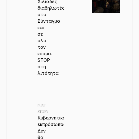
Χιλιάδες
διαδηλωτές
στο
Σύνταγμα
και
σε
όλο
τον
κόσμο.
STOP
στη
λιτότητα
NEXT
STORY
Κυβερνητικός
εκπρόσωπος:
Δεν
θα