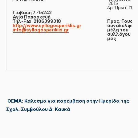
2015
Αρ. Πρωτ: 111
Γιαβάση 7 -15242
Αγία Παρασκευή
Τηλ-Fax: 2106399318
Προς:
Τους
http://www.syllogosperiklis.gr
συναδέλφου
info@syllogosperiklis.gr
μέλη του
συλλόγου
μας
ΘΕΜΑ: Κάλεσμα για παρέμβαση στην Ημερίδα της
Σχολ. Συμβούλου Δ. Καυκά