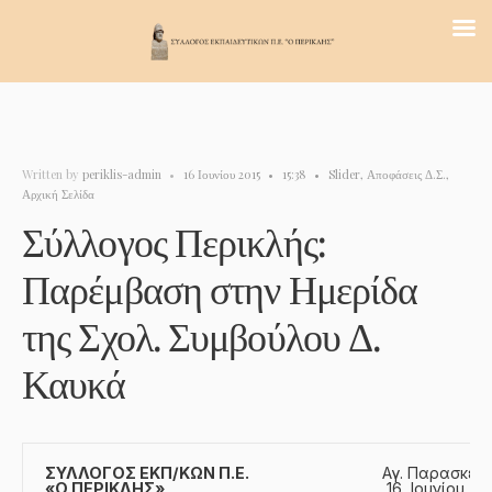
Written by
periklis-admin
•
16 Ιουνίου 2015
•
15:38
•
Slider
,
Αποφάσεις Δ.Σ.
,
Αρχική Σελίδα
Σύλλογος Περικλής:
Παρέμβαση στην Ημερίδα
της Σχολ. Συμβούλου Δ.
Καυκά
ΣΥΛΛΟΓΟΣ ΕΚΠ/KΩΝ Π.Ε.
Αγ. Παρασκευή
«Ο ΠΕΡΙΚΛΗΣ»
16 Ιουνίου