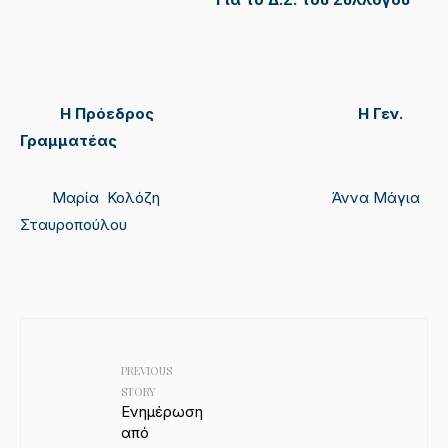
Η Πρόεδρος Η Γεν.
Γραμματέας
Μαρία Κολόζη Άννα Μάγια
Σταυροπούλου
PREVIOUS
STORY
Eνημέρωση
από