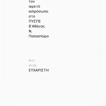
τον
αιρετό
εκπρόσωπο
στο
ΠΥΣΠΕ
Β΄Αθήνας
Ν.
Παπασπύρου
NEXT
STORY
ΕΥΧΑΡΙΣΤΗΡΙΟ