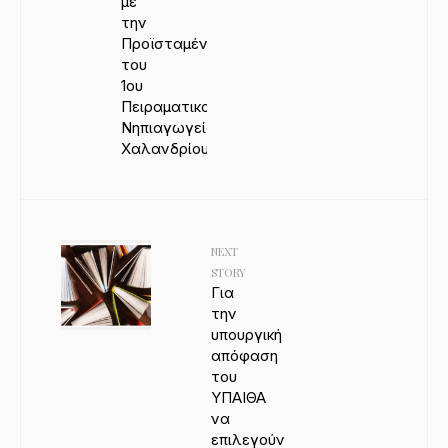
με
την
Προϊσταμένη
του
1ου
Πειραματικού
Νηπιαγωγείου
Χαλανδρίου
NEXT
STORY
Για
την
υπουργική
απόφαση
του
ΥΠΑΙΘΑ
να
επιλεγούν