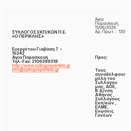
Αγία
Παρασκευή,
11/06/2026
Αρ. Πρωτ. : 130
ΣΥΛΛΟΓΟΣ ΕΚΠ/KΩΝ Π.Ε.
«Ο ΠΕΡΙΚΛΗΣ»
Ευεργέτου Γιαβάση 7 –
15342
Αγία Παρασκευή
Προς:
Τηλ-Fax: 2106399318
http://www.syllogosperiklis.gr
info@syllogosperiklis.gr
Τους
συναδέλφους
μέλη του
Συλλόγου
μας, ΔΟΕ,
Β΄Δ/νση
Αθήνας
,
Συλλόγους
Εκπ/κών ,
ΕΛΜΕ,
Ενώσεις
Γονέων