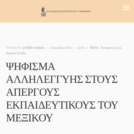
Written by
periklis-admin
•
13 Ιουνίου 2026
•
22:19
•
Slider
,
Αποφάσεις Δ.Σ.
,
Αρχική Σελίδα
ΨΗΦΙΣΜΑ
ΑΛΛΗΛΕΓΓΥΗΣ ΣΤΟΥΣ
ΑΠΕΡΓΟΥΣ
ΕΚΠΑΙΔΕΥΤΙΚΟΥΣ ΤΟΥ
ΜΕΞΙΚΟΥ