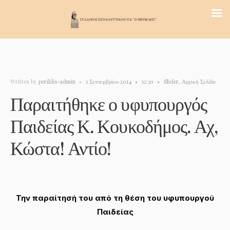
Written by
periklis-admin
•
1 Σεπτεμβρίου 2014
•
12:30
•
Slider
,
Αρχική Σελίδα
Παραιτήθηκε ο υφυπουργός
Παιδείας Κ. Κουκοδήμος. Αχ,
Κώστα! Αντίο!
Την παραίτησή του από τη θέση του υφυπουργού
Παιδείας