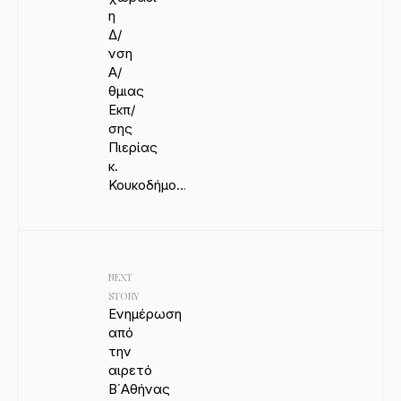
η
Δ/
νση
Α/
θμιας
Εκπ/
σης
Πιερίας
κ.
Κουκοδήμο…
NEXT
STORY
Ενημέρωση
από
την
αιρετό
Β΄Αθήνας