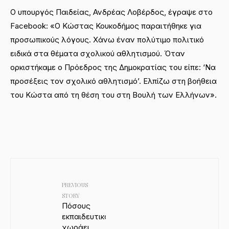
O υπουργός Παιδείας, Ανδρέας Λοβέρδος, έγραψε στο
Facebook: «O Kώστας Κουκοδήμος παραιτήθηκε για
προσωπικούς λόγους. Χάνω έναν πολύτιμο πολιτικό
ειδικά στα θέματα σχολικού αθλητισμού. Όταν
ορκιστήκαμε ο Πρόεδρος της Δημοκρατίας του είπε: ‘Να
προσέξεις τον σχολικό αθλητισμό’. Ελπίζω στη βοήθεια
του Κώστα από τη θέση του στη Βουλή των Ελλήνων».
PREVIOUS
STORY
Πόσους
εκπαιδευτικούς
χωράει