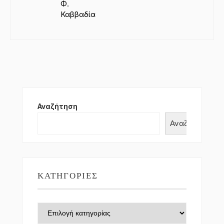
Φ.
Καββαδία
Αναζήτηση
Αναζήτηση
ΚΑΤΗΓΟΡΊΕΣ
Κατηγορίες