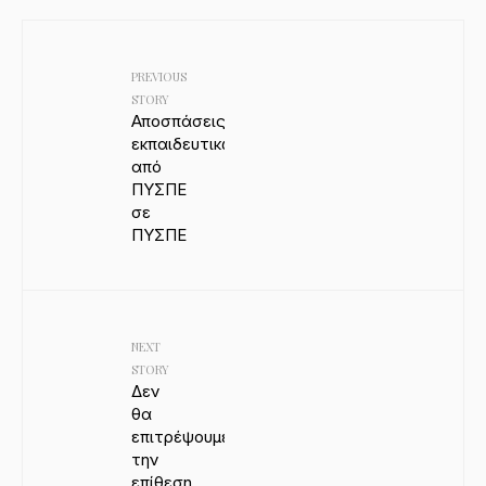
PREVIOUS
STORY
Αποσπάσεις
εκπαιδευτικών
από
ΠΥΣΠΕ
σε
ΠΥΣΠΕ
NEXT
STORY
Δεν
θα
επιτρέψουμε
την
επίθεση