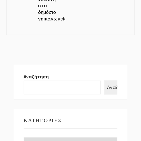
στο
δημόσιο
νηπιαγωγείο!
Αναζήτηση
Αναζήτηση
ΚΑΤΗΓΟΡΊΕΣ
Κατηγορίες