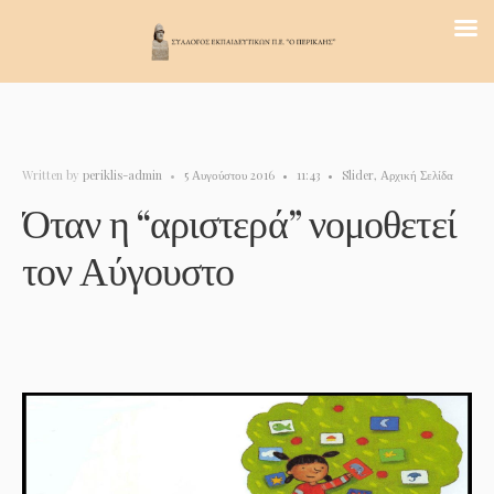
Written by
periklis-admin
•
5 Αυγούστου 2016
•
11:43
•
Slider
,
Αρχική Σελίδα
Όταν η “αριστερά” νομοθετεί
τον Αύγουστο