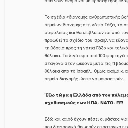
απειλούν ακόμα και με προσάρτηση εδα
Το σχέδιο «διανομής ανθρωπιστικής βοή
σημείων διανομής στη νότια Γάζα, τα οπ
ασφαλείας και θα επιβλέπονται από τον
προωθεί το σχέδιο του Ισραήλ να εξαν
τη βόρεια προς τη νότια Γάζα και τελι
θύλακα. Τα λιγότερα από 100 φορτηγά τ
σταγόνα στον ωκεανό μετά τις 11 βδομ
θύλακα από το Ισραήλ. Όμως ακόμα κι
σημεία διανομής ώστε να μοιραστούν.
Έξω τώρα η Ελλάδα από τον πόλεμο
σχεδιασμούς των ΗΠΑ- ΝΑΤΟ- ΕΕ!
Εδώ και καιρό έχουν πέσει οι μάσκες γι
που διαχρονικά θεωρούν στρατηγικό ετ