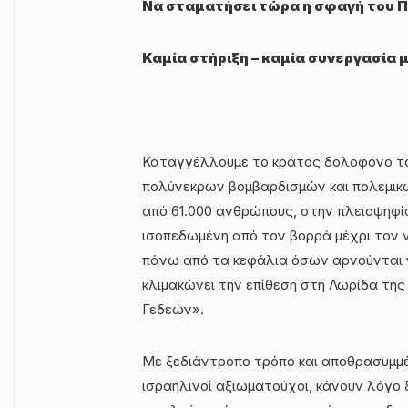
Να σταματήσει τώρα η σφαγή του Π
Καμία στήριξη – καμία συνεργασία 
Καταγγέλλουμε το κράτος δολοφόνο το
πολύνεκρων βομβαρδισμών και πολεμικώ
από 61.000 ανθρώπους, στην πλειοψηφία 
ισοπεδωμένη από τον βορρά μέχρι τον ν
πάνω από τα κεφάλια όσων αρνούνται ν
κλιμακώνει την επίθεση στη Λωρίδα της
Γεδεών».
Με ξεδιάντροπο τρόπο και αποθρασυμμέν
ισραηλινοί αξιωματούχοι, κάνουν λόγο 