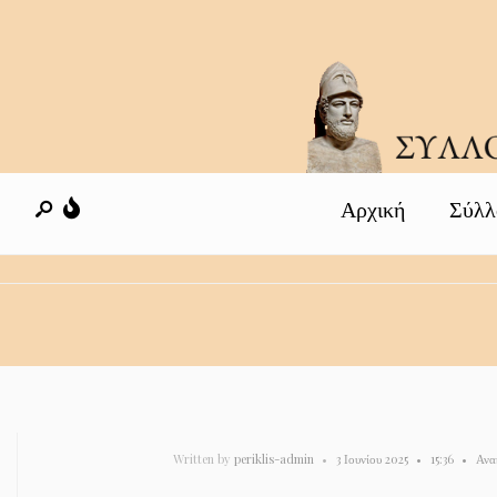
Αρχική
Σύλλ
Written by
periklis-admin
•
3 Ιουνίου 2025
•
15:36
•
Ανα