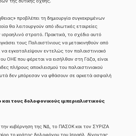
φών της δυτικής όχθης.
θειας» προβλέπει τη δημιουργία συγκεκριμένων
οία θα λειτουργούν από ιδιωτικές εταιρείες
 ισραηλινό στρατό. Πρακτικά, το σχέδιο αυτό
αγκάσει τους Παλαιστίνιους να μετακινηθούν από
κά να εγκαταλείψουν εντελώς τον παλαιστινιακό
ου ΟΗΕ που φέρεται να εισήλθαν στη Γάζα, είναι
άδες πλήρους αποκλεισμού του παλαιστινιακού
 αυτά δεν μπόρεσαν να φθάσουν σε αρκετά ασφαλή
 και τους δολοφονικούς ιμπεριαλιστικούς
α την κυβέρνηση της ΝΔ, το ΠΑΣΟΚ και τον ΣΥΡΙΖΑ
αίρο το κράτος δολοφόνου του Ισραήλ, δίνοντας