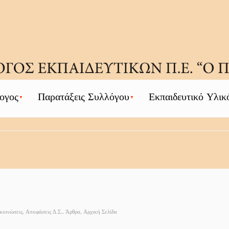
ογος
Παρατάξεις Συλλόγου
Εκπαιδευτικό Υλικ
κοινώσεις
,
Αποφάσεις Δ.Σ.
,
Άρθρα
,
Αρχική Σελίδα