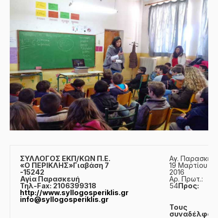
ΣΥΛΛΟΓΟΣ ΕΚΠ/KΩΝ Π.Ε.
Αγ. Παρασκευή
«Ο ΠΕΡΙΚΛΗΣ»
Γιαβάση 7
19 Μαρτίου
-15242
2016
Αγία Παρασκευή
Αρ. Πρωτ.:
Τηλ-Fax: 2106399318
54
Προς:
http://www.syllogosperiklis.gr
info@syllogosperiklis.gr
Τους
συναδέλφου