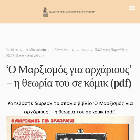
Written by
periklis-admin
•
7 Μαρτίου 2017
•
05:29
•
Παλότερες Παρατάξεις
,
ΡΩΓΜΗ στο «Αδιέξοδο..»
‘Ο Μαρξισμός για αρχάριους’
– η θεωρία του σε κόμικ (pdf)
Κατεβάστε δωρεάν το σπάνιο βιβλίο ‘Ο Μαρξισμός για
αρχάριους’ – η θεωρία του σε κόμικ (pdf)