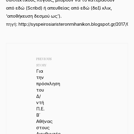
από
εδώ (Scribd)
ή
απευθείας από εδώ
(δεξί κλικ,
‘αποθήκευση δεσμού ως’).
πηγή:
http://syspeirosiaristeronmihanikon.blogspot.gr/2017/03/
PREVIOUS
STORY
Για
την
πρόσκληση
του
Δ/
ντή
Π.Ε.
Β΄
Αθήνας
στους
Διευθυντές