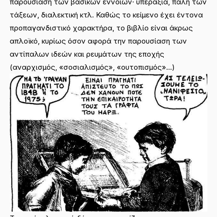
παρουσίαση των βασικών εννοιών· υπεραξία, πάλη των
τάξεων, διαλεκτική κτλ. Καθώς το κείμενο έχει έντονα
προπαγανδιστικό χαρακτήρα, το βιβλίο είναι άκρως
απλοϊκό, κυρίως όσον αφορά την παρουσίαση των
αντίπαλων ιδεών και ρευμάτων της εποχής
(αναρχισμός, «σοσιαλισμός», «ουτοπισμός»…)