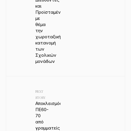
και
Προϊσταμένες
με
θέμα
την
χωροταξική
κατανομή
των
Σχολικών
μονάδων
NEXT
STORY
Αποκλεισμός
ΠΕ60-
70
από
γραμματείς