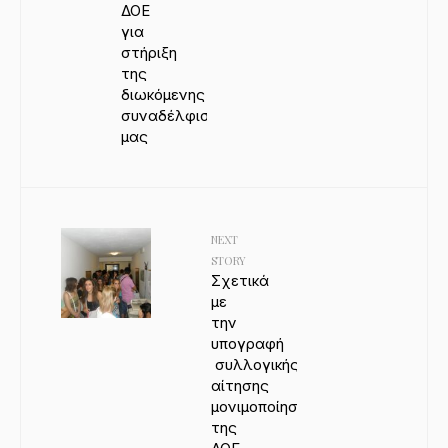
ΔΟΕ
για
στήριξη
της
διωκόμενης
συναδέλφισσάς
μας
NEXT
STORY
Σχετικά
με
την
υπογραφή
συλλογικής
αίτησης
μονιμοποίησης
της