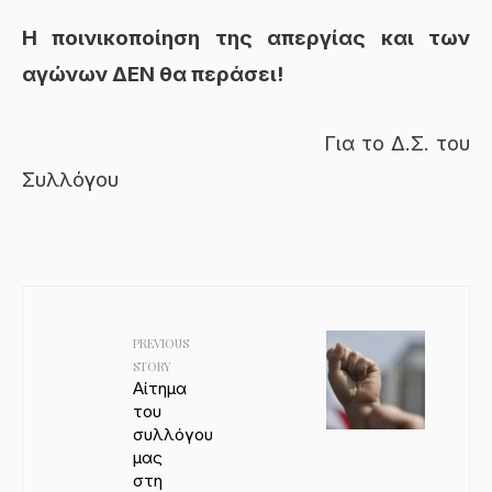
Η ποινικοποίηση της απεργίας και των
αγώνων ΔΕΝ θα περάσει!
Για το Δ.Σ. του
Συλλόγου
PREVIOUS
STORY
Αίτημα
του
συλλόγου
μας
στη