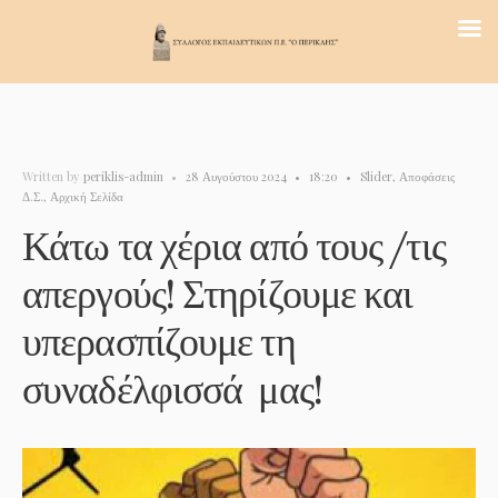
Written by
periklis-admin
•
28 Αυγούστου 2024
•
18:20
•
Slider
,
Αποφάσεις
Δ.Σ.
,
Αρχική Σελίδα
Κάτω τα χέρια από τους /τις
απεργούς! Στηρίζουμε και
υπερασπίζουμε τη
συναδέλφισσά μας!