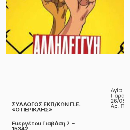
Αγία
Παρασκ
26/08/
ΣΥΛΛΟΓΟΣ ΕΚΠ/KΩΝ Π.Ε.
Αρ. Πρω
«Ο ΠΕΡΙΚΛΗΣ»
Ευεργέτου Γιαβάση 7 –
15342