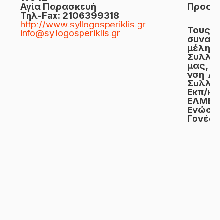
Αγία Παρασκευή
Προς:
Τηλ-Fax: 2106399318
http://www.syllogosperiklis.gr
Τους
info@syllogosperiklis.gr
συναδ
μέλη τ
Συλλό
μας, ΔΟ
νση Αθ
Συλλό
Εκπ/κώ
ΕΛΜΕ,
Ενώσε
Γονέω