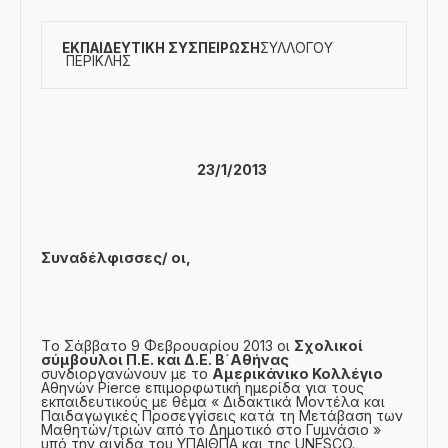
ΕΚΠΑΙΔΕΥΤΙΚΗ ΣΥΣΠΕΙΡΩΣΗ
ΣΥΛΛΟΓΟΥ
ΠΕΡΙΚΛΗΣ
23/1/2013
Συναδέλφισσες/ οι,
Tο Σάββατο 9 Φεβρουαρίου 2013 οι
Σχολικοί
σύμβουλοι Π.Ε. και Δ.Ε. Β΄Αθήνας
συνδιοργανώνουν με το
Αμερικάνικο Κολλέγιο
Αθηνών Pierce επιμορφωτική ημερίδα για τους
εκπαιδευτικούς με θέμα « Διδακτικά Μοντέλα και
Παιδαγωγικές Προσεγγίσεις κατά τη Μετάβαση των
Μαθητών/τριών από το Δημοτικό στο Γυμνάσιο »
υπό την αιγίδα του ΥΠΑΙΘΠΑ και της UNESCO.