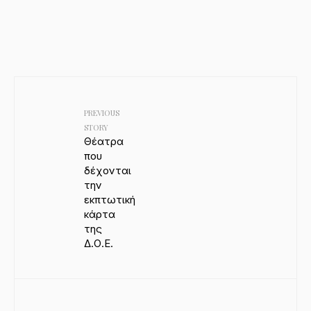
PREVIOUS
STORY
Θέατρα
που
δέχονται
την
εκπτωτική
κάρτα
της
Δ.Ο.Ε.