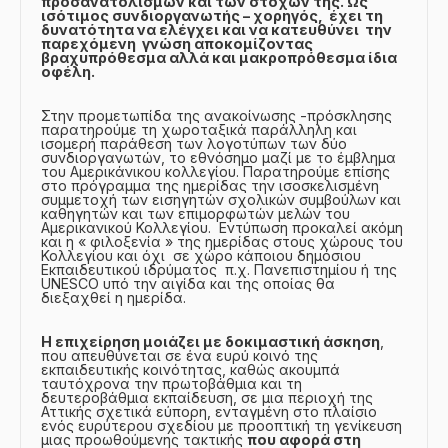
προσανατολισμών και των στόχων της. Ως
ισότιμος συνδιοργανωτής – χορηγός, έχει τη
δυνατότητα να ελέγχει και να κατευθύνει την
παρεχόμενη γνώση αποκομίζοντας
βραχυπρόθεσμα αλλά και μακροπρόθεσμα ίδια
οφέλη.
Στην προμετωπίδα της ανακοίνωσης -πρόσκλησης
παρατηρούμε τη χωροταξικά παράλληλη και
ισομερή παράθεση των λογοτύπων των δύο
συνδιοργανωτών, το εθνόσημο μαζί με το έμβλημα
του Αμερικάνικου κολλεγίου. Παρατηρούμε επίσης
στο πρόγραμμα της ημερίδας την ισοσκελισμένη
συμμετοχή των εισηγητών σχολικών συμβούλων και
καθηγητών και των επιμορφωτών μελών του
Αμερικανικού Κολλεγίου. Εντύπωση προκαλεί ακόμη
και η « φιλοξενία » της ημερίδας στους χώρους του
Κολλεγίου και όχι σε χώρο κάποιου δημόσιου
Εκπαιδευτικού ιδρύματος π.χ. Πανεπιστημίου ή της
UNESCO υπό την αιγίδα και της οποίας θα
διεξαχθεί η ημερίδα.
Η επιχείρηση μοιάζει με δοκιμαστική άσκηση
,
που απευθύνεται σε ένα ευρύ κοινό της
εκπαιδευτικής κοινότητας, καθώς ακουμπά
ταυτόχρονα την πρωτοβάθμια και τη
δευτεροβάθμια εκπαίδευση, σε μια περιοχή της
Αττικής σχετικά εύπορη, ενταγμένη στο πλαίσιο
ενός ευρύτερου σχεδίου με προοπτική τη γενίκευση
μιας προωθούμενης τακτικής
που αφορά στη