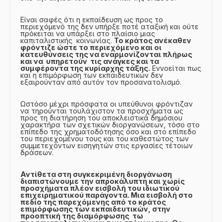
Είναι σαφές ότι η εκπαίδευση ως προς το
περιεχόμενό της δεν υπήρξε ποτέ αταξική και ούτε
πρόκειται να υπάρξει στο πλαίσιο μιας
καπιταλιστικής κοινωνίας.
Το κράτος ανέκαθεν
φρόντιζε ώστε το περιεχόμενο και οι
κατευθύνσεις της να εναρμονίζονται πλήρως
και να υπηρετούν τις ανάγκες και τα
συμφέροντα της κυρίαρχης τάξης.
Εννοείται πως
και η επιμόρφωση των εκπαιδευτικών δεν
εξαιρούνταν από αυτόν τον προσανατολισμό.
Ωστόσο μέχρι πρόσφατα οι υπεύθυνοι φρόντιζαν
να τηρούνται τουλάχιστον τα προσχήματα ως
προς τη διατήρηση του αποκλειστικά δημόσιου
χαρακτήρα των σχετικών διοργανώσεων, τόσο στο
επίπεδο της χρηματοδότησης όσο και στο επίπεδο
του περιεχομένου τους και του καθεστώτος των
συμμετεχόντων εισηγητών στις εργασίες τέτοιων
δράσεων.
Αντίθετα στη συγκεκριμένη διοργάνωση
διαπιστώνουμε την απροκάλυπτη και χωρίς
προσχήματα πλέον εισβολή του ιδιωτικού
επιχειρηματικού παράγοντα. Μια εισβολή στο
πεδίο της παρεχόμενης από το κράτος
επιμόρφωσης των εκπαιδευτικών, στην
προοπτική της διαμόρφωσης τω