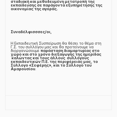
σταδιακή και μεθοδευμένη μετατροπή της
εκπαίδευσης σε παράγοντα εξυπηρέτησης της
οικονομίας της αγοράς.
Συναδέλφισσσες/οι,
Η Εκπαιδευτική Συσπείρωση θα θέσει το θέμα στη
Γ.Σ. του συλλόγου μας και θα προτείνουμε να
διοργανώσουμε
παράσταση διαμαρτυρίας στο
χώρο και στο χρόνο διεξαγωγής της ημερίδας
καλώντας και τους άλλους συλλόγους
εκπαιδευτικών Π.Ε. της περιφέρειάς μας, το
Σύλλογο «Σεφέρης», και το Σύλλογο του
Αμαρουσίου
.