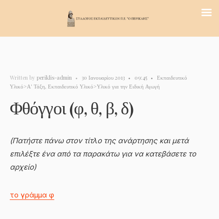
Written by
periklis-admin
•
30 Ιανουαρίου 2013
•
09:45
•
Εκπαιδευτικό
Υλικό>Α' Τάξη
,
Εκπαιδευτικό Υλικό>Υλικό για την Ειδική Αγωγή
Φθόγγοι (φ, θ, β, δ)
(Πατήστε πάνω στον τίτλο της ανάρτησης και μετά
επιλέξτε ένα από τα παρακάτω για να κατεβάσετε το
αρχείο)
το γράμμα φ