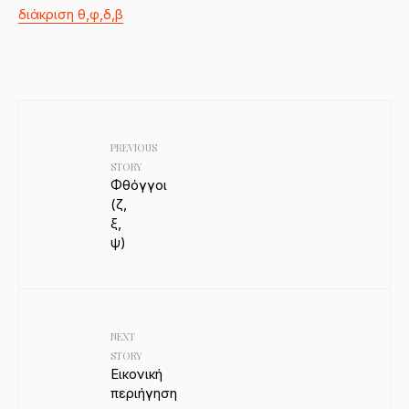
διάκριση θ,φ,δ,β
PREVIOUS
STORY
Φθόγγοι
(ζ,
ξ,
ψ)
NEXT
STORY
Εικονική
περιήγηση