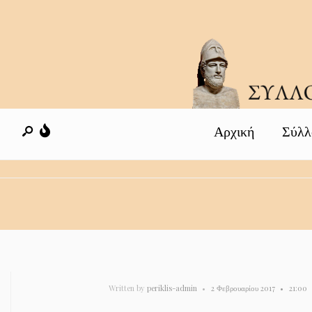
Αρχική
Σύλλ
Written by
periklis-admin
•
2 Φεβρουαρίου 2017
•
21:00