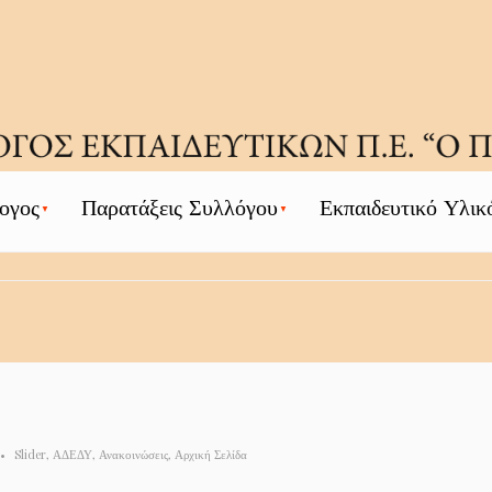
ογος
Παρατάξεις Συλλόγου
Εκπαιδευτικό Υλικ
•
Slider
,
ΑΔΕΔΥ
,
Ανακοινώσεις
,
Αρχική Σελίδα