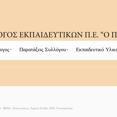
ογος
Παρατάξεις Συλλόγου
Εκπαιδευτικό Υλικ
•
Slider
,
Ανακοινώσεις
,
Αρχική Σελίδα
,
ΔΟΕ
,
Επικαιρότητα