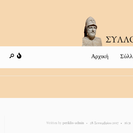
Αρχική
Σύλλ
Written by
periklis-admin
•
28 Σεπτεμβρίου 2017
•
16:31