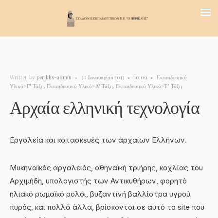
Written by
periklis-admin
•
30 Ιανουαρίου 2013
•
10:09
•
Εκπαιδευτικό
Υλικό>Γ' Τάξη
,
Εκπαιδευτικό Υλικό>Δ' Τάξη
,
Εκπαιδευτικό Υλικό>Ε' Τάξη
Αρχαία ελληνική τεχνολογία
Εργαλεία και κατασκευές των αρχαίων Ελλήνων.
Μυκηναϊκός αργαλειός, αθηναϊκή τριήρης, κοχλίας του
Αρχιμήδη, υπολογιστής των Αντικυθήρων, φορητό
ηλιακό ρωμαϊκό ρολόι, βυζαντινή βαλλίστρα υγρού
πυρός, και πολλά άλλα, βρίσκονται σε αυτό το site που