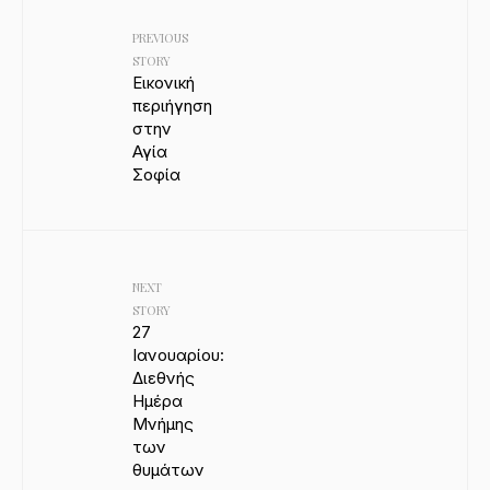
PREVIOUS
STORY
Εικονική
περιήγηση
στην
Αγία
Σοφία
NEXT
STORY
27
Ιανουαρίου:
Διεθνής
Ημέρα
Μνήμης
των
θυμάτων