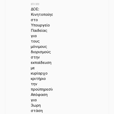
STORY
ΔΟΕ:
Κινητοποίηση
στο
Υπουργείο
Παιδείας
για
τους
μόνιμους
διορισμούς
στην
εκπαίδευση
με
κυρίαρχο
κριτήριο
την
προϋπηρεσία.
Απόφαση
για
3ωρη
στάση