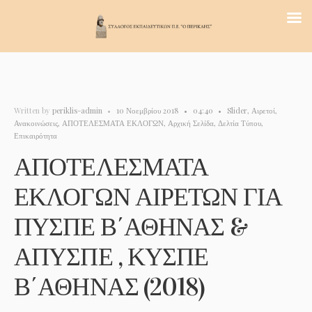
Written by
periklis-admin
•
10 Νοεμβρίου 2018
•
04:40
•
Slider
,
Αιρετοί
,
Ανακοινώσεις
,
ΑΠΟΤΕΛΕΣΜΑΤΑ ΕΚΛΟΓΩΝ
,
Αρχική Σελίδα
,
Δελτία Τύπου
,
Επικαιρότητα
ΑΠΟΤΕΛΕΣΜΑΤΑ
ΕΚΛΟΓΩΝ ΑΙΡΕΤΩΝ ΓΙΑ
ΠΥΣΠΕ Β΄ΑΘΗΝΑΣ &
ΑΠΥΣΠΕ , ΚΥΣΠΕ
Β΄ΑΘΗΝΑΣ (2018)