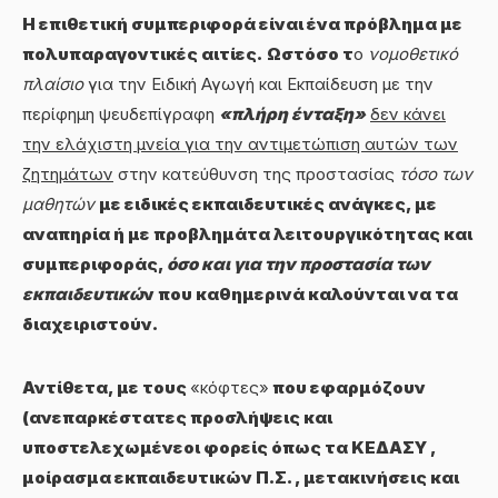
Η
επιθετική συμπεριφορά είναι ένα πρόβλημα με
πολυπαραγοντικές αιτίες.
Ωστόσο τ
ο
νομοθετικό
πλαίσιο
για την Ειδική Αγωγή και Εκπαίδευση με την
περίφημη ψευδεπίγραφη
«πλήρη ένταξη»
δεν κάνει
την ελάχιστη μνεία για την αντιμετώπιση αυτών των
ζητημάτων
στην κατεύθυνση της προστασίας
τόσο των
μαθητών
με ειδικές εκπαιδευτικές ανάγκες, με
αναπηρία ή με προβλημάτα λειτουργικότητας και
συμπεριφοράς,
όσο και για την προστασία των
εκπαιδευτικώ
ν που καθημερινά καλούνται να τα
διαχειριστούν.
Αντίθετα, με τους
«κόφτες»
που εφαρμόζουν
(ανεπαρκέστατες προσλήψεις και
υποστελεχωμένεοι φορείς όπως τα ΚΕΔΑΣΥ ,
μοίρασμα εκπαιδευτικών Π.Σ. , μετακινήσεις και