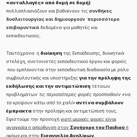
«ανταλλαγές» από δομή σε δομή)
πολλαπλασιάζουν και βαθαίνουν τις
συνθήκες
δυσλειτουργίας και δημιουργούν περισσότερο
επιβαρυντικά
δεδομένα για μαθητές και
εκπαιδευτικούς.
Ταυτόχρονα η
διοίκηση
της Εκπαίδευσης, διοικητικά
στελέχη, συντονιστές εκπαιδευτικού έργου και φορείς
που εμπλέκονται στην εκπαιδευτική διαδικασία με ρόλο
συμβουλευτικής και υποστήριξης
για την πρόληψη της
εκδήλωσης και την αντιμετώπιση
τέτοιων
προβλημάτων
τις περισσότερες φορές προσπαθούν
«να
τα κρύψουν κάτω από το χαλί»
αντί να συμβάλουν
έμπρακτα
στην πρόληψη και αντιμετώπισή τους.
Εφιστούμε την προσοχή
γιατί μερικές φορές είναι
αναγκαία η απεύθυνση στον
Συνήγορο του Παιδιού
ή
ακόμα και στην
Εισαγγελία Ανηλίκων
.