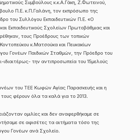
μοτικούς Συμβούλους κ.κ.Α.Γάκη, Ζ.Φωτεινού,
βουλο Π.Ε. κ.Π.Γαλάνη, τον εκπρόσωπο της
ρο του Συλλόγου Εκπαιδευτικών Π.Ε. «Ο
 και Εκπαιδευτικούς Σχολείων Πρωτοβάθμιας και
υρέθηκαν, τους Προέδρους των τοπικών
Κοντοπεύκου κ.Ματσούκα και Πευκακίων
όγου Γονέων Παιδικών Σταθμών, την Πρόεδρο του
ι-ιδιαιτέρως- την αντιπροσωπεία του 15μελούς
Γονέων του ΤΕΕ Κωφών Αγίας Παρασκευής και η
 τους φέρουν όλα τα καλά για το 2013.
ρειάζονταν ομιλίες και δεν αναφερθήκαμε σε
ρτήσαμε σε αφισέτες τα αιτήματα τόσο της
όγου Γονέων ανά Σχολείο.