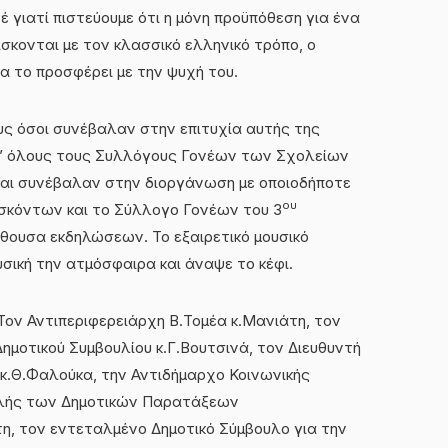
 γιατί πιστεύουμε ότι η μόνη προϋπόθεση για ένα
ρίσκονται με τον κλασσικό ελληνικό τρόπο, ο
α το προσφέρει με την ψυχή του.
ς όσοι συνέβαλαν στην επιτυχία αυτής της
απ’ όλους τους Συλλόγους Γονέων των Σχολείων
 και συνέβαλαν στην διοργάνωση με οποιοδήποτε
ου
ασκόντων και το Σύλλογο Γονέων του 3
θουσα εκδηλώσεων. Το εξαιρετικό μουσικό
υσική την ατμόσφαιρα και άναψε το κέφι.
Τον Αντιπεριφερειάρχη Β.Τομέα κ.Μανιάτη, τον
ημοτικού Συμβουλίου κ.Γ.Βουτσινά, τον Διευθυντή
κ.Θ.Φαλούκα, την Αντιδήμαρχο Κοινωνικής
φαλής των Δημοτικών Παρατάξεων
τη, τον εντεταλμένο Δημοτικό Σύμβουλο για την