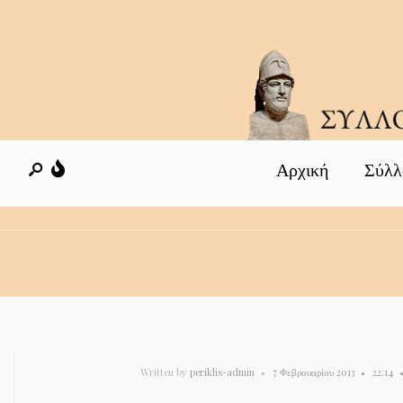
Αρχική
Σύλλ
Written by
periklis-admin
•
7 Φεβρουαρίου 2013
•
22:14