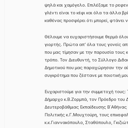
ψηλά και χαμόγελο. Επιλέξαμε το ρεφενέ
γλέντι είναι το κέφι και όλα τα άλλα β
καθένας προσφέρει ότι μπορεί, φτάνει ν
Θέλουμε να ευχαριστήσουμε θερμά όλου
γιορτής. Πρώτα απ’ όλα τους γονείς 
που μας τίμησαν με την παρουσία τους
τρόπο. Τον Διευθυντή, το Σύλλογο Διδ
Δημοτικού που μας παραχώρησαν την αί
συγκρότημα που ζέστανε με ποιοτική μο
Ευχαριστούμε για την συμμετοχή τους: 
Δήμαρχο κ.Β.Ζορμπά, τον Πρόεδρο του Δ
Δευτεροβάθμιας Εκπαίδευσης Β΄Αθήνας 
Πολιτικής κ.Γ.Μουχτούρη, τους επικε
κ.κ.Γιαννακόπουλο, Σταθόπουλο, Γκιζιώ