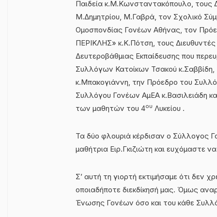
Παιδεία κ.Μ.Κωνσταντακόπουλο, τους Δη
Μ.Δημητρίου, Μ.Γαβρά, τον Σχολικό Σύμ
Ομοσπονδίας Γονέων Αθήνας, τον Πρόεδ
ΠΕΡΙΚΛΗΣ» κ.Κ.Πότση, τους Διευθυντές
Δευτεροβάθμιας Εκπαίδευσης που περε
Συλλόγων Κατοίκων Τσακού κ.Σαββίδη, 
κ.Μπακογιάννη, την Πρόεδρο του Συλλ
Συλλόγου Γονέων ΑμΕΑ κ.Βασιλειάδη κα
ου
των μαθητών του 4
Λυκείου .
Τα δύο φλουριά κέρδισαν ο Σύλλογος 
μαθήτρια Ειρ.Γκιζιώτη και ευχόμαστε να
Σ’ αυτή τη γιορτή εκτιμήσαμε ότι δεν χ
οποιαδήποτε διεκδίκησή μας. Όμως ανα
Ένωσης Γονέων όσο και του κάθε Συλλ