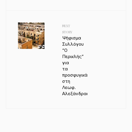
NEXT
STORY
Ψήφισμα
Συλλόγου
“Ο
Περικλής”
για
τα
προσφυγικά
στη
Λεωφ.
Αλεξάνδρας