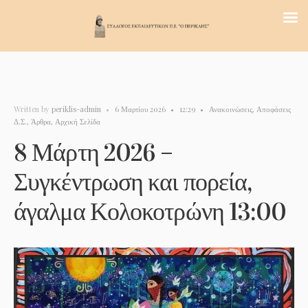
Written by
periklis-admin
•
6 Μαρτίου 2026
•
12:29
•
Ανακοινώσεις
,
Αποφάσεις
Δ.Σ.
,
Άρθρα
,
Αρχική Σελίδα
8 Μάρτη 2026 –
Συγκέντρωση και πορεία,
άγαλμα Κολοκοτρώνη 13:00