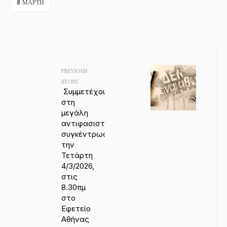
8 ΜΆΡΤΗ
PREVIOUS
STORY
Συμμετέχουμε
στη
μεγάλη
αντιφασιστική
συγκέντρωση
την
Τετάρτη
4/3/2026,
στις
8.30πμ
στο
Εφετείο
Αθήνας