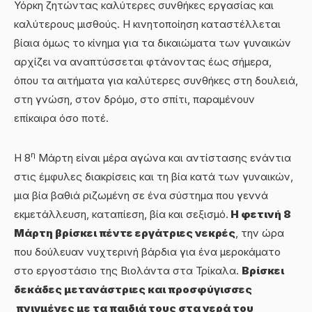
Υόρκη ζητώντας καλύτερες συνθήκες εργασίας και
καλύτερους μισθούς. Η κινητοποίηση καταστέλλεται
βίαια όμως το κίνημα για τα δικαιώματα των γυναικών
αρχίζει να αναπτύσσεται φτάνοντας έως σήμερα,
όπου τα αιτήματα για καλύτερες συνθήκες στη δουλειά,
στη γνώση, στον δρόμο, στο σπίτι, παραμένουν
επίκαιρα όσο ποτέ.
η
Η 8
Μάρτη είναι μέρα αγώνα και αντίστασης ενάντια
στις έμφυλες διακρίσεις και τη βία κατά των γυναικών,
μια βία βαθιά ριζωμένη σε ένα σύστημα που γεννά
εκμετάλλευση, καταπίεση, βία και σεξισμό.
Η φετινή 8
Μάρτη βρίσκει πέντε εργάτριες νεκρές
, την ώρα
που δούλευαν νυχτερινή βάρδια για ένα μεροκάματο
στο εργοστάσιο της Βιολάντα στα Τρίκαλα.
Βρίσκει
δεκάδες μετανάστριες και προσφύγισσες
πνιγμένες με τα παιδιά τους στα νερά του